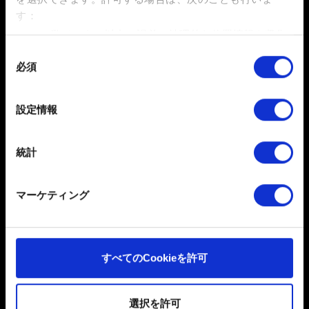
ータのロードをお試しください。
す：
数メートル以内の誤差の地理的な位置情報を収集
します
同
お困りですか
必須
特定の特性（フィンガープリント）を積極的にス
意
キャンしてデバイスを特定します
の
選
詳細セクション
で個人データの処理方法と設定を行って
設定情報
お問い合わせ
択
ください。「Cookie宣言」からいつでも同意を変更また
は撤回できます。
統計
一部のCookieはウェブサイトの機能を正常にお使いいた
だくために必要なものです。その他のCookieは、ウェブ
マーケティング
サイトの品質向上のために、オプションとして技術的お
よびコンテンツ関連のフィードバックを送信します。ま
た、ソーシャルメディア上などでお客様が興味を持ちそ
うなコンテンツをお届けするために、一部のCookieをパ
日本語
すべてのCookieを許可
ートナーに提供する場合があります。お客様の許可なく
これらのオプションが有効になることはありません。
ソーシャルメディア
選択を許可