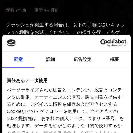
新着 7年前 更新 4ヶ月前
クラッシュが発生する場合は、以下の手順に従いキャッ
シュの削除をお試しください。この操作を行ってもゲー
ムやセーブデータは削除されませんのでご安心くださ
い。
同意
詳細
広告設定
概要
1. XboxのコントローラーまたはXboxの電源オフボタン
を使用して、Xboxの電源を切ります
2. Xbox 背部から電源ケーブルを抜きます
責任あるデータ使用
3. 2分以上待ちます
パーソナライズされた広告とコンテンツ、広告とコンテ
4. 電源ケーブルを指し直します
ンツの測定、オーディエンスの洞察、製品開発を提供す
5. Xboxの電源を入れ直します
るために、デバイスに情報を保存およびアクセスする
Cookieなどのテクノロジーを使用して、当社と当社の
これによりお使いのXboxの破損した可能性のあるすべて
1022 提携先は、お客様の個人データ、つまりIP番号、を
のキャッシュをクリアします。その後、問題が解決して
処理します。データを誰がどのような目的で使用するか
いるかご確認ください。解決しない場合は古いセーブデ
を選択できます。
許可する場合は、次のことも行いま