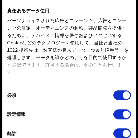
効にする」をチェックする
責任あるデータ使用
引き続き問題が発生するようでしたら以下をお試しくだ
パーソナライズされた広告とコンテンツ、広告とコンテ
さい。
ンツの測定、オーディエンスの洞察、製品開発を提供す
るために、デバイスに情報を保存およびアクセスする
Twitterでサーバーステータスの情報を確認してくださ
Cookieなどのテクノロジーを使用して、当社と当社の
い。
1022 提携先は、お客様の個人データ、つまりIP番号、を
GOG GalaxyまたはSteamを再起動して再度お試しく
処理します。データを誰がどのような目的で使用するか
ださい。
を選択できます。
許可する場合は、次のことも行いま
す：
再起動しても問題が解決しない場合は、ゲームファイ
数メートル以内の誤差の地理的な位置情報を収集
ルが
こちら
の記載通りかご確認ください。
します
同
引き続き問題が発生する場合は、Windowsを再起動し
必須
特定の特性（フィンガープリント）を積極的にス
意
てください。
キャンしてデバイスを特定します
の
選
詳細セクション
で個人データの処理方法と設定を行って
Windowsを再起動しても問題が発生する場合は、イン
設定情報
択
ください。「Cookie宣言」からいつでも同意を変更また
ターネット接続をご確認いただくか、インターネットの
は撤回できます。
サービスプロバイダーにお問い合わせください。
統計