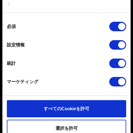
す：
数メートル以内の誤差の地理的な位置情報を収集
お困りですか
します
同
必須
特定の特性（フィンガープリント）を積極的にス
意
キャンしてデバイスを特定します
の
GOG.COMのアカウントにログインしてお
選
詳細セクション
で個人データの処理方法と設定を行って
設定情報
問い合わせください
択
ください。「Cookie宣言」からいつでも同意を変更また
は撤回できます。
統計
一部のCookieはウェブサイトの機能を正常にお使いいた
だくために必要なものです。その他のCookieは、ウェブ
マーケティング
サイトの品質向上のために、オプションとして技術的お
よびコンテンツ関連のフィードバックを送信します。ま
た、ソーシャルメディア上などでお客様が興味を持ちそ
うなコンテンツをお届けするために、一部のCookieをパ
日本語
すべてのCookieを許可
ートナーに提供する場合があります。お客様の許可なく
ソーシャルメディア
これらのオプションが有効になることはありません。
選択を許可