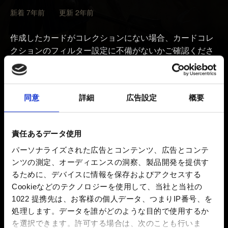
新着 7年前 更新 2年前
作成したカードがコレクションにない場合、カードコレ
クションのフィルター設定に不備がないかご確認くださ
い。フィルター設定用のパネルは、カードコレクション
画面の右側にあります。
同意
詳細
広告設定
概要
フィルター設定に問題がないにもかかわらずカードが見
つからない場合は、説明欄に以下の詳細情報を記載して
問題をご報告ください：
責任あるデータ使用
パーソナライズされた広告とコンテンツ、広告とコンテ
1.カード名およびそれがプレミアムであるか否か。
ンツの測定、オーディエンスの洞察、製品開発を提供す
るために、デバイスに情報を保存およびアクセスする
2.カードを作成した日付と時刻（+タイムゾーン）。
Cookieなどのテクノロジーを使用して、当社と当社の
1022 提携先は、お客様の個人データ、つまりIP番号、を
3.該当カードがないことを示す、カードコレクションの
処理します。データを誰がどのような目的で使用するか
スクリーンショット。
を選択できます。
許可する場合は、次のことも行いま