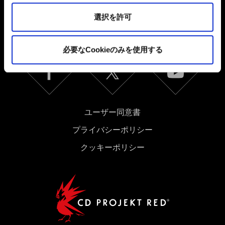
これらのオプションが有効になることはありません。
日本語
選択を許可
ソーシャルメディア
Cookieの使用およびパフォーマンスの変更点に関する詳
細は、下記の「設定」メニューでご確認ください。
必要なCookieのみを使用する
ユーザー同意書
プライバシーポリシー
クッキーポリシー