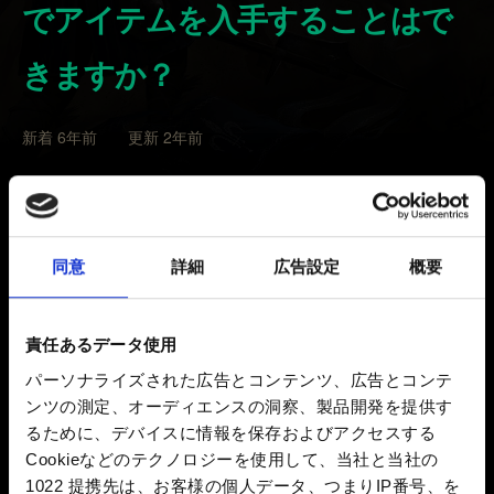
でアイテムを入手することはで
きますか？
新着 6年前 更新 2年前
はい、可能です。受け取るには以下の手順を行ってくだ
さい。
同意
詳細
広告設定
概要
1. 『奪われし玉座』が最新版にアップデートされている
ことを確認してください。
2. オンライン状態になっていることを確認してくださ
責任あるデータ使用
い。
パーソナライズされた広告とコンテンツ、広告とコンテ
3. 『奪われし玉座』のマルチプレイのオプションから、
ンツの測定、オーディエンスの洞察、製品開発を提供す
アイテムを受け取りたいGOG.comアカウントにログイン
るために、デバイスに情報を保存およびアクセスする
してください。
Cookieなどのテクノロジーを使用して、当社と当社の
1022 提携先は、お客様の個人データ、つまりIP番号、を