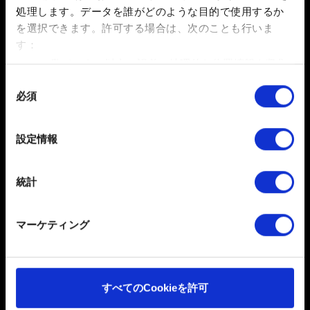
引き続き問題が発生する場合は、次のサイトを参考に、
処理します。データを誰がどのような目的で使用するか
GOG.COMアカウント設定の通貨を現在のお住まいの地
を選択できます。
許可する場合は、次のことも行いま
域の通貨に変更してください：
す：
https://www.gog.com/account/settings/personal
数メートル以内の誤差の地理的な位置情報を収集
します
同
必須
特定の特性（フィンガープリント）を積極的にス
意
お困りですか
キャンしてデバイスを特定します
の
選
詳細セクション
で個人データの処理方法と設定を行って
設定情報
択
ください。「Cookie宣言」からいつでも同意を変更また
GOG.COMのアカウントにログインしてお
は撤回できます。
問い合わせください
統計
一部のCookieはウェブサイトの機能を正常にお使いいた
だくために必要なものです。その他のCookieは、ウェブ
マーケティング
サイトの品質向上のために、オプションとして技術的お
よびコンテンツ関連のフィードバックを送信します。ま
た、ソーシャルメディア上などでお客様が興味を持ちそ
うなコンテンツをお届けするために、一部のCookieをパ
すべてのCookieを許可
ートナーに提供する場合があります。お客様の許可なく