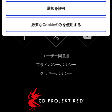
これらのオプションが有効になることはありません。
日本語
選択を許可
ソーシャルメディア
Cookieの使用およびパフォーマンスの変更点に関する詳
細は、下記の「設定」メニューでご確認ください。
必要なCookieのみを使用する
ユーザー同意書
プライバシーポリシー
クッキーポリシー