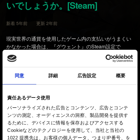
いでしょうか。[Steam]
新着 5年前 更新 2年前
現実世界の通貨を使用したゲーム内の支払いがうまくい
かなかった場合は、『グウェント』のSteam設定で
Steamオーバーレイが有効になっているかご確認くださ
い。手順は次のとおりです。
同意
詳細
広告設定
概要
1. Steamの設定にアクセス -> ゲーム中 -> ゲーム中に
Steamコミュニティを有効にする
責任あるデータ使用
2. 『グウェント』のオーバーレイを有効にするには、
パーソナライズされた広告とコンテンツ、広告とコンテ
Steamライブラリの『グウェント』を右クリック -> プロ
ンツの測定、オーディエンスの洞察、製品開発を提供す
パティ -> 一般 -> 「ゲーム中のSteamオーバーレイを有
るために、デバイスに情報を保存およびアクセスする
効にする」をチェックする
Cookieなどのテクノロジーを使用して、当社と当社の
1022 提携先は、お客様の個人データ、つまりIP番号、を