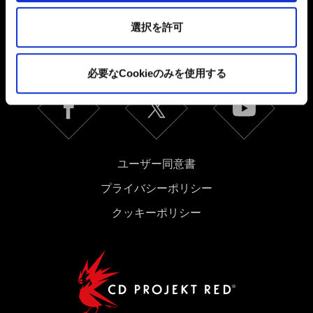
これらのオプションが有効になることはありません。
日本語
選択を許可
Cookieの使用およびパフォーマンスの変更点に関する詳
ソーシャルメディア
細は、下記の「設定」メニューでご確認ください。
必要なCookieのみを使用する
ユーザー同意書
プライバシーポリシー
クッキーポリシー