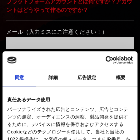
プラットフォームアカウントとは何ですか？アカウ
ントはどうやって作るのですか？
メール（入力ミスにご注意ください！）
発生している問題の詳細
同意
詳細
広告設定
概要
0/20
責任あるデータ使用
パーソナライズされた広告とコンテンツ、広告とコンテ
ご利用のブラウザ
ンツの測定、オーディエンスの洞察、製品開発を提供す
るために、デバイスに情報を保存およびアクセスする
Cookieなどのテクノロジーを使用して、当社と当社の
1022 提携先は、お客様の個人データ、つまりIP番号、を