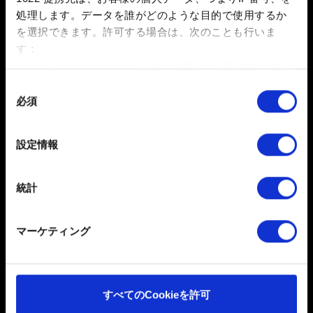
処理します。データを誰がどのような目的で使用するか
を選択できます。
許可する場合は、次のことも行いま
す：
数メートル以内の誤差の地理的な位置情報を収集
します
同
送信
必須
特定の特性（フィンガープリント）を積極的にス
意
キャンしてデバイスを特定します
の
選
詳細セクション
で個人データの処理方法と設定を行って
設定情報
個人データの取り扱いに関するお知らせ
択
ください。「Cookie宣言」からいつでも同意を変更また
は撤回できます。
統計
一部のCookieはウェブサイトの機能を正常にお使いいた
だくために必要なものです。その他のCookieは、ウェブ
マーケティング
サイトの品質向上のために、オプションとして技術的お
よびコンテンツ関連のフィードバックを送信します。ま
た、ソーシャルメディア上などでお客様が興味を持ちそ
うなコンテンツをお届けするために、一部のCookieをパ
すべてのCookieを許可
ートナーに提供する場合があります。お客様の許可なく