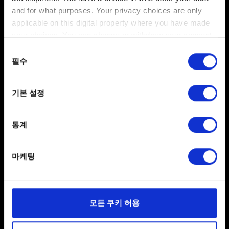
and for what purposes. Your privacy choices are only
applicable on this digital property where you have made
your choices. You can change or withdraw your consent
any time from the Cookie Declaration or by clicking on
동의
the Privacy trigger icon.
필수
선택
보내기
If you allow, we would also like to:
기본 설정
Collect information about your geographical
location which can be accurate to within several
개인 정보 처리 관련 정보
meters
통계
Identify your device by actively scanning it for
specific characteristics (fingerprinting)
마케팅
Find out more about how your personal data is processed
and set your preferences in the
details section
.
일부 쿠키는 웹 사이트를 정상적으로 이용하기 위해
모든 쿠키 허용
필요합니다. 그 밖의 쿠키는 선택적이며, 당사에 콘텐츠
관련 기술적 피드백을 제공하여 사용자의 웹사이트 이용