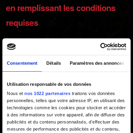
en remplissant les conditions
requises
Créé il y a 7 ans Mis à jour il y a 2 ans
Veuillez noter que les succès s'activent parfois après un
certain temps. Nous vous conseillons d'attendre un peu
Consentement
Détails
Paramètres des annonces
afin de voir si votre succès s'est activé.
Assurez-vous de remplir les conditions nécessaires à
Utilisation responsable de vos données
l'obtention du succès en question. N'hésitez pas à utiliser
Nous et
nos 1022 partenaires
traitons vos données
des ressources en ligne afin de vérifier que tel est le cas.
personnelles, telles que votre adresse IP, en utilisant des
Si vous remplissez les conditions nécessaires mais que
technologies comme les cookies pour stocker et accéder
le succès n'apparaît pas, essayez de le déclencher à
à des informations sur votre appareil, afin de diffuser des
nouveau (vous aurez potentiellement besoin pour ce faire
publicités et du contenu personnalisés, d'effectuer des
de charger un fichier de sauvegarde dans lequel les
mesures de performance des publicités et du contenu,