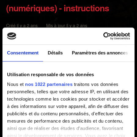
(numériques) - instructions
Créé il y a 2 ans Mis à jour il y a 2 ans
Pour accéder à la bande dessinée The Witcher, suivez
les étapes suivantes :
Consentement
Détails
Paramètres des annonces
Rendez-vous sur
https://www.thewitcher.com/comicbook/
Utilisation responsable de vos données
Cliquez sur "Se connecter avec un compte CDPR".
Nous et
nos 1022 partenaires
traitons vos données
personnelles, telles que votre adresse IP, en utilisant des
Connectez-vous avec le compte CD PROJEKT RED
technologies comme les cookies pour stocker et accéder
utilisé pour vous connecter au REDlauncher ou à "Mes
à des informations sur votre appareil, afin de diffuser des
récompenses".
publicités et du contenu personnalisés, d'effectuer des
mesures de performance des publicités et du contenu,
Remarque :
pour accéder aux récompenses, vous devez
ainsi que de réaliser des études d’audience, favorisant
lancer le jeu et vous connecter au REDlauncher (PC) ou
ainsi le développement de services. Vous avez le choix