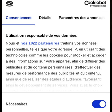
Bonus
Bonus de la série The Witcher
Consentement
Détails
Paramètres des annonces
Utilisation responsable de vos données
Politique de création vidéo
Nous et
nos 1022 partenaires
traitons vos données
personnelles, telles que votre adresse IP, en utilisant des
Politique de création vidéo
technologies comme les cookies pour stocker et accéder
à des informations sur votre appareil, afin de diffuser des
publicités et du contenu personnalisés, d'effectuer des
mesures de performance des publicités et du contenu,
Suggestions
ainsi que de réaliser des études d’audience, favorisant
ainsi le développement de services. Vous avez le choix
Je veux vous faire part d'un commentaire
quant à l'utilisation de vos données et à leurs finalités.
Vous pouvez modifier ou retirer votre consentement à
Sélection
tout moment en consultant la Déclaration relative aux
Nécessaires
du
cookies ou en cliquant sur l'icône de confidentialité.
consentement