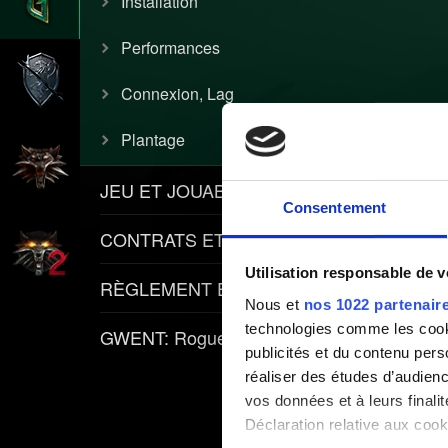
Installation
Performances
Connexion, Lag
Plantage
JEU ET JOUABILITÉ
Consentement
CONTRATS ET ARTICLES
Utilisation responsable de 
RÈGLEMENT ET POLITIQUES
Nous et
nos 1022 partenair
technologies comme les cooki
GWENT: Rogue Mage
publicités et du contenu per
réaliser des études d’audienc
vos données et à leurs final
Déclaration relative aux cooki