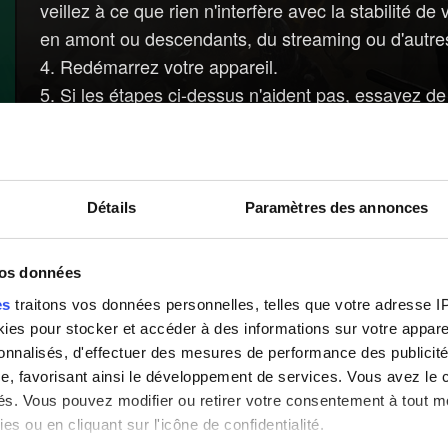
veillez à ce que rien n'interfère avec la stabilité
en amont ou descendants, du streaming ou d'autres 
4. Redémarrez votre appareil.
5. Si les étapes ci-dessus n'aident pas, essayez de r
Besoin d'aide ?
Détails
Paramètres des annonces
vos données
es
traitons vos données personnelles, telles que votre adresse IP,
es pour stocker et accéder à des informations sur votre appareil
sonnalisés, d'effectuer des mesures de performance des publicité
e, favorisant ainsi le développement de services. Vous avez le ch
ités. Vous pouvez modifier ou retirer votre consentement à tout 
es ou en cliquant sur l'icône de confidentialité.