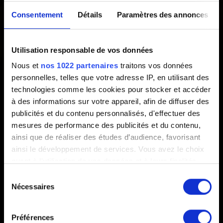
Créé il y a 2 ans Mis à jour il y a 2 ans
Consentement
Détails
Paramètres des annonces
Si vous souhaitez signaler un joueur au nom d'utilisateur
inapproprié, utilisez le formulaire de contact ci-dessous.
Utilisation responsable de vos données
Nous et
nos 1022 partenaires
traitons vos données
personnelles, telles que votre adresse IP, en utilisant des
technologies comme les cookies pour stocker et accéder
Besoin d'aide ?
à des informations sur votre appareil, afin de diffuser des
publicités et du contenu personnalisés, d'effectuer des
mesures de performance des publicités et du contenu,
Connectez-vous sur votre compte
ainsi que de réaliser des études d’audience, favorisant
GOG.COM et contactez-nous !
ainsi le développement de services. Vous avez le choix
quant à l'utilisation de vos données et à leurs finalités.
Vous pouvez modifier ou retirer votre consentement à
Sélection
tout moment en consultant la Déclaration relative aux
Nécessaires
du
cookies ou en cliquant sur l'icône de confidentialité.
consentement
Préférences
Si vous le permettez, nous aimerions également :