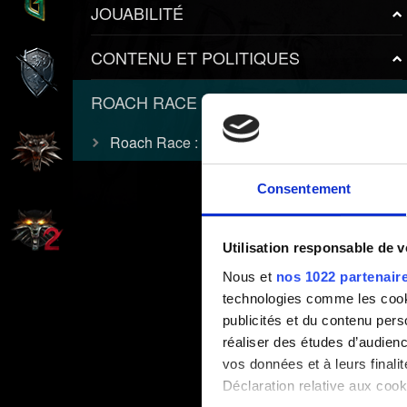
JOUABILITÉ
CONTENU ET POLITIQUES
ROACH RACE APP
Roach Race : mini-jeu d'arcade Cyberpunk
Consentement
Utilisation responsable de 
Nous et
nos 1022 partenair
technologies comme les cooki
publicités et du contenu per
réaliser des études d’audienc
vos données et à leurs final
Déclaration relative aux cooki