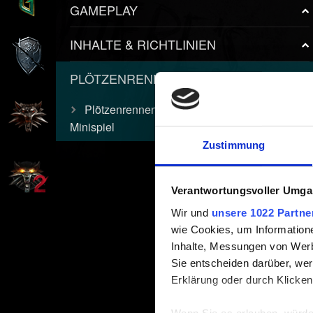
GAMEPLAY
INHALTE & RICHTLINIEN
PLÖTZENRENNEN
Plötzenrennen: Ein Cyberpunk Arcade-
Minispiel
Zustimmung
Verantwortungsvoller Umgan
Wir und
unsere 1022 Partne
wie Cookies, um Information
Inhalte, Messungen von Werb
Sie entscheiden darüber, wer
Erklärung oder durch Klicken