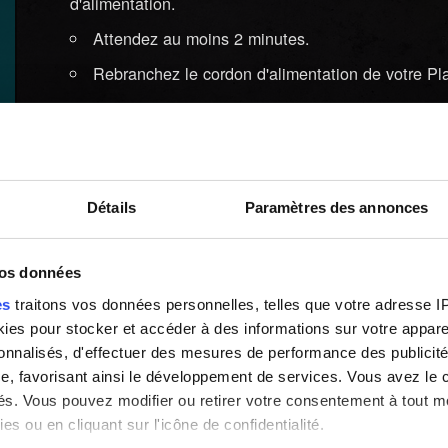
d'alimentation.
Attendez au moins 2 minutes.
Rebranchez le cordon d'alimentation de votre Pla
Lancez le jeu et chargez un fichier de sauvegar
Si cela ne fonctionne toujours pas, signalez-nous l
Détails
Paramètres des annonces
Besoin d'aide ?
vos données
es
traitons vos données personnelles, telles que votre adresse IP,
es pour stocker et accéder à des informations sur votre appareil
sonnalisés, d'effectuer des mesures de performance des publicité
e, favorisant ainsi le développement de services. Vous avez le ch
ités. Vous pouvez modifier ou retirer votre consentement à tout 
es ou en cliquant sur l'icône de confidentialité.