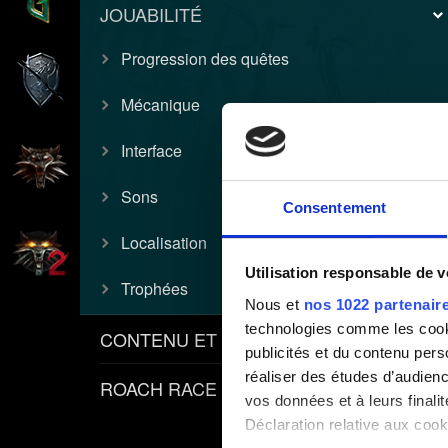
JOUABILITÉ
Progression des quêtes
Mécanique
Interface
Sons
Consentement
Localisation
Utilisation responsable de 
Trophées
Nous et
nos 1022 partenair
technologies comme les cooki
CONTENU ET POLITIQUES
publicités et du contenu per
réaliser des études d’audienc
ROACH RACE APP
vos données et à leurs final
Déclaration relative aux cooki