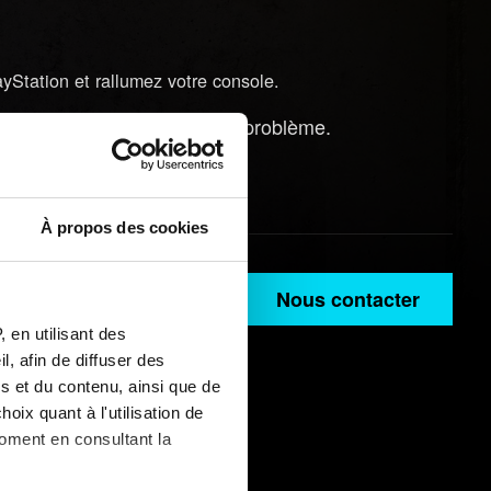
yStation et rallumez votre console.
de créé
l'apparition du problème.
avant
e problème.
À propos des cookies
Nous contacter
 en utilisant des
, afin de diffuser des
s et du contenu, ainsi que de
oix quant à l'utilisation de
moment en consultant la