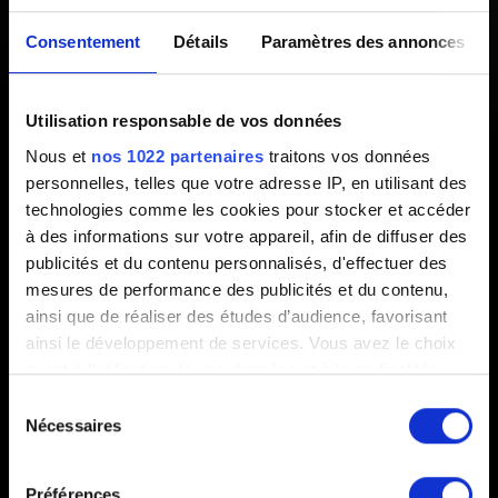
un problème causé par un
Consentement
Détails
Paramètres des annonces
fichier de script corrompu ou
Utilisation responsable de vos données
manquant. Le jeu va être fermé."
Nous et
nos 1022 partenaires
traitons vos données
personnelles, telles que votre adresse IP, en utilisant des
Créé il y a 3 ans Mis à jour il y a 6 mois
technologies comme les cookies pour stocker et accéder
à des informations sur votre appareil, afin de diffuser des
Si vous rencontrez cette erreur en tentant de lancer
publicités et du contenu personnalisés, d'effectuer des
Cyberpunk 2077
, veuillez installer le jeu à nouveau en
mesures de performance des publicités et du contenu,
suivant les instructions qui se trouvent
ici
.
ainsi que de réaliser des études d’audience, favorisant
ainsi le développement de services. Vous avez le choix
quant à l'utilisation de vos données et à leurs finalités.
Vous pouvez modifier ou retirer votre consentement à
Sélection
tout moment en consultant la Déclaration relative aux
Nécessaires
du
cookies ou en cliquant sur l'icône de confidentialité.
consentement
Préférences