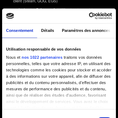
client (Steam, GOG, EGS)
le dossier
qui se trouve ici :
Cyberpunk 2077
%userprofile%\Saved Games\CD Projekt Red\
Dossiers
et
ici :
REDEngine
CD Projekt Red
%userprofile%\AppData\Local\
Consentement
Détails
Paramètres des annonces
Si vous ne voyez pas le dossier dans l'explorateur
Windows, sélectionnez :
Utilisation responsable de vos données
sur Windows 10 : Affichage → Éléments masqués
Nous et
nos 1022 partenaires
traitons vos données
sur Windows 11 : Affichage → Afficher → Éléments
personnelles, telles que votre adresse IP, en utilisant des
masqués
technologies comme les cookies pour stocker et accéder
Redémarrez votre PC.
à des informations sur votre appareil, afin de diffuser des
publicités et du contenu personnalisés, d'effectuer des
Installez Cyberpunk 2077 à nouveau, sur
mesures de performance des publicités et du contenu,
SSD.
N'installez pas de mods !
ainsi que de réaliser des études d’audience, favorisant
ainsi le développement de services. Vous avez le choix
Si vous installez le jeu sur la même partition que celle
où se trouve le système d'exploitation, assurez-vous que le
quant à l'utilisation de vos données et à leurs finalités.
jeu n'est pas bloqué par les paramètres de permission
Vous pouvez modifier ou retirer votre consentement à
Sélection