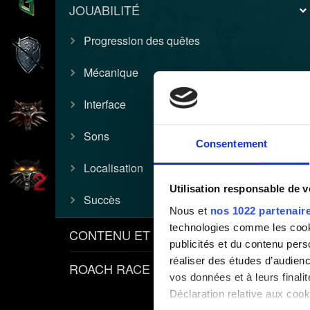
JOUABILITÉ
Progression des quêtes
Mécanique
Interface
Sons
Consentement
Localisation
Utilisation responsable de 
Succès
Nous et
nos 1022 partenair
technologies comme les cooki
CONTENU ET POLITIQUES
publicités et du contenu per
réaliser des études d’audienc
ROACH RACE APP
vos données et à leurs final
Déclaration relative aux cooki