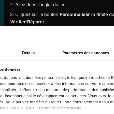
Allez dans l'onglet du jeu.
Cliquez sur le bouton
(à droite 
Personnaliser
/
.
Vérifier
Réparer
Patientez quelques minutes pendant que GOG Gala
Steam :
Détails
Paramètres des annonces
Dans la section
, cliquez droit sur 
Bibliothèque
Sélectionnez l'onglet
et sélec
Fichiers installés
vos données
es
traitons vos données personnelles, telles que votre adresse IP,
Steam vérifiera alors les fichiers du jeu. Cette 
es pour stocker et accéder à des informations sur votre appareil
sonnalisés, d'effectuer des mesures de performance des publicité
Epic Games Launcher :
e, favorisant ainsi le développement de services. Vous avez le ch
ités. Vous pouvez modifier ou retirer votre consentement à tout 
Dans la section Bibliothèque, trouvez le jeu et cli
es ou en cliquant sur l'icône de confidentialité.