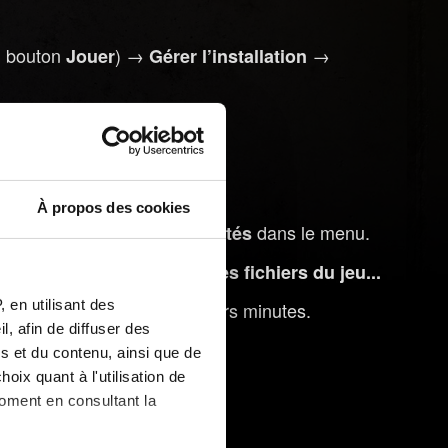
du bouton
) →
→
Jouer
Gérer l’installation
xy vérifie les fichiers.
À propos des cookies
le jeu et sélectionnez
dans le menu.
Propriétés
tionnez
Vérifier l'intégrité des fichiers du jeu...
 en utilisant des
opération peut prendre plusieurs minutes.
, afin de diffuser des
s et du contenu, ainsi que de
oix quant à l'utilisation de
moment en consultant la
quez sur les trois points.