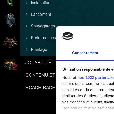
Installation
Lancement
Sauvegardes
Performances
Plantage
Consentement
JOUABILITÉ
Utilisation responsable de 
CONTENU ET POLITIQUES
Nous et
nos 1022 partenair
technologies comme les cooki
ROACH RACE APP
publicités et du contenu per
réaliser des études d’audienc
vos données et à leurs final
Déclaration relative aux cooki