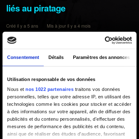
liés au piratage
Créé il y a 5 ans Mis à jour il y a 4 mois
Avant de signaler un problème lié au gameplay, essayez
les solutions
décrites ici
.
Consentement
Détails
Paramètres des annonces
Si le problème persiste, veuillez nous le signaler à l'aide
du bouton
Contactez-nous
, ci-dessous, en transmettant
les informations suivantes :
Utilisation responsable de vos données
Nous et
nos 1022 partenaires
traitons vos données
Les étapes pour reproduire le problème.
personnelles, telles que votre adresse IP, en utilisant des
technologies comme les cookies pour stocker et accéder
Une vidéo ou une capture d'écran du problème (pièce
à des informations sur votre appareil, afin de diffuser des
jointe ou lien).
publicités et du contenu personnalisés, d'effectuer des
Si possible, deux fichiers de sauvegarde : un avant
mesures de performance des publicités et du contenu,
l'apparition du problème, un autre juste après.
ainsi que de réaliser des études d’audience, favorisant