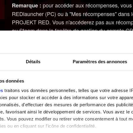
pour accéder aux récompenses, vous d
Remarque :
REDlauncher (PC) ou à "Mes récompenses" dans le
PROJEKT RED. Vous n'accéderez pas aux récompens
ou Steam dans la fenêtre de gestion du compte
Besoin d'aide ?
Détails
Paramètres des annonces
vos données
es
traitons vos données personnelles, telles que votre adresse IP,
es pour stocker et accéder à des informations sur votre appareil
sonnalisés, d'effectuer des mesures de performance des publicité
e, favorisant ainsi le développement de services. Vous avez le ch
ités. Vous pouvez modifier ou retirer votre consentement à tout 
es ou en cliquant sur l'icône de confidentialité.