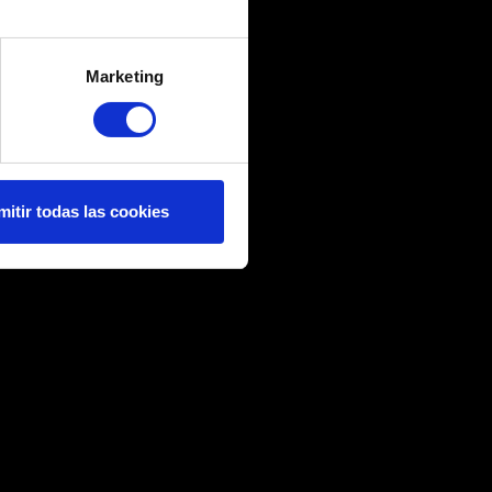
e varios metros
icas (huellas digitales)
Marketing
eferencias en la
sección de
e cookies.
 nos proporcionan
os a contactar contigo, por
mitir todas las cookies
casiones podríamos compartir
ren tu autorización.
rencias al respecto en el