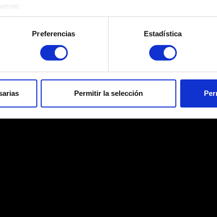
éramos:
 sobre su ubicación geográfica que puede tener una precisión d
tivo analizándolo activamente para buscar características específ
Preferencias
Estadística
re cómo se procesan sus datos personales y establezca sus pr
rar su consentimiento en cualquier momento en la Declaración d
 que funcionen los elementos de la web. Otras son opcionales y
el contenido para que la web encaje mejor contigo. Para ayudarn
sarias
Permitir la selección
Per
ciales, con algo nuestro que pueda resultarte interesante, en o
on nuestro socios. Eso sí, todas estas cookies opcionales requie
s sobre nuestro uso de las cookies y podrás modificar tus prefe
o.