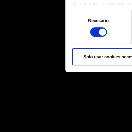
Si lo permite, también quisi
Recopilar información
Selección
Identificar su disposi
Necesario
de
Obtenga más información sob
consentimiento
datos
. Puede cambiar o reti
Algunas son necesarias para
información técnica y sobre 
Solo usar cookies nece
ejemplo a través de redes so
partes de nuestras cookies c
Encontrarás todos los detalle
menú «Ajustes» de más abaj