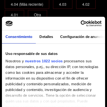
4.04 (Más reciente)
4.03
4.02
4.01
Otra
¿A qué edición del juego estás jugando?
Juego base
Juego base + Expansiones
Consentimiento
Detalles
Configuración de anuncios
Complete Edition
Uso responsable de sus datos
Correo electrónico (¡comprueba que lo has escrito
Nosotros y
nuestros 1022 socios
procesamos sus
bien!)
datos personales, p.ej., su dirección IP, con tecnologías
como las cookies para almacenar y acceder la
información en su dispositivo con el fin de ofrecer
publicidad y contenido personalizados, medición de
publicidad y contenido, investigación de audiencia y
Breve descripción del problema
desarrollo de servicios. Tiene la opción de seleccionar
quién usa sus datos y con qué propósitos. Puede
cambiar o retirar su consentimiento en cualquier