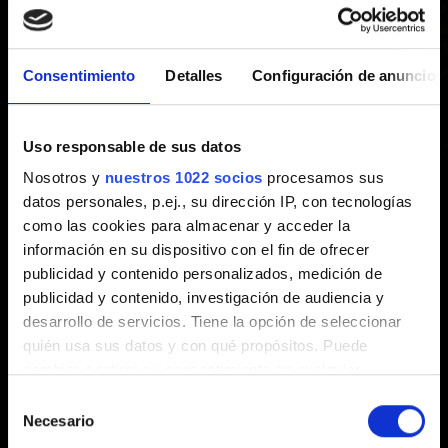
PlayStation
Consentimiento
Detalles
Configuración de anuncios
Creado hace 5 años Actualizado hace 3 años
Apagar y encender tu consola te ayudará a solucionar
Uso responsable de sus datos
problemas de rendimiento, cuelgues y pantallazos
Nosotros y
nuestros 1022 socios
procesamos sus
negros. Esta práctica no borrará tus partidas o datos.
datos personales, p.ej., su dirección IP, con tecnologías
como las cookies para almacenar y acceder la
1. Apaga tu consola. No entres en el modo de reposo.
información en su dispositivo con el fin de ofrecer
2. Espera a que las luces de tu PlayStation se apaguen
publicidad y contenido personalizados, medición de
por completo y desconecta el cable de alimentación.
publicidad y contenido, investigación de audiencia y
3. Espera un mínimo de 2 minutos.
desarrollo de servicios. Tiene la opción de seleccionar
4. Vuelve a conectar el cable de alimentación a la
quién usa sus datos y con qué propósitos. Puede
consola PlayStation y enciéndela.
cambiar o retirar su consentimiento en cualquier
momento desde la Declaración de cookies o clicando en
Selección
el Menú de consentimiento.
Necesario
de