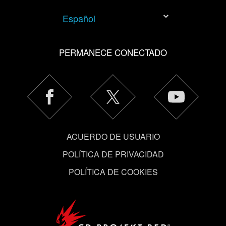
nuestras cookies con nuestro socios. Eso sí, todas estas
Español
cookies opcionales requieren tu autorización.
Encontrarás todos los detalles sobre nuestro uso de las
PERMANECE CONECTADO
cookies y podrás modificar tus preferencias al respecto
en el menú «Ajustes» de más abajo.
ACUERDO DE USUARIO
POLÍTICA DE PRIVACIDAD
POLÍTICA DE COOKIES