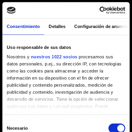
Creado hace 6 años Actualizado hace 4 años
Si no puedes progresar en el juego, ya sea durante una
Consentimiento
Detalles
Configuración de anuncios
batalla o en otra parte del juego, infórmanos del problema
y asegúrate de incluir la siguiente información:
Uso responsable de sus datos
1. ¿Qué ha ocurrido inmediatamente antes? ¿Has
Nosotros y
nuestros 1022 socios
procesamos sus
realizado alguna acción o combinación de acciones
datos personales, p.ej., su dirección IP, con tecnologías
específica previa al bloqueo?
como las cookies para almacenar y acceder la
2. ¿Puedes reproducir el problema?
información en su dispositivo con el fin de ofrecer
publicidad y contenido personalizados, medición de
publicidad y contenido, investigación de audiencia y
desarrollo de servicios. Tiene la opción de seleccionar
¿Necesitas ayuda?
quién usa sus datos y con qué propósitos. Puede
cambiar o retirar su consentimiento en cualquier
momento desde la Declaración de cookies o clicando en
Selección
Contacta con nosotros
el Menú de consentimiento.
Necesario
de