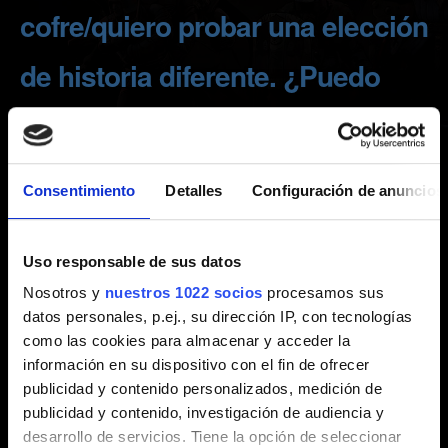
cofre/quiero probar una elección
de historia diferente. ¿Puedo
cargar una partida guardada
anterior?
Consentimiento
Detalles
Configuración de anuncios
Creado hace 7 años Actualizado hace 4 años
Uso responsable de sus datos
Queremos que vivas la experiencia de rol más profunda
Nosotros y
nuestros 1022 socios
procesamos sus
posible, por eso tendrás que continuar tu travesía
datos personales, p.ej., su dirección IP, con tecnologías
cargando con las consecuencias de tus decisiones.
como las cookies para almacenar y acceder la
Pero no temas, podrás volver a cualquier capítulo una
información en su dispositivo con el fin de ofrecer
vez hayas terminado tu aventura.
publicidad y contenido personalizados, medición de
publicidad y contenido, investigación de audiencia y
Cargar partida -> Selecciona una partida guardada ->
desarrollo de servicios. Tiene la opción de seleccionar