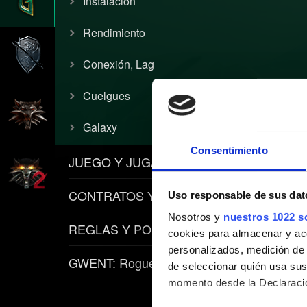
Instalación
Rendimiento
Conexión, Lag
Cuelgues
Galaxy
Consentimiento
JUEGO Y JUGABILIDAD
CONTRATOS Y ARTÍCULOS
Uso responsable de sus dat
Nosotros y
nuestros 1022 s
REGLAS Y POLÍTICAS
cookies para almacenar y acce
personalizados, medición de p
GWENT: Rogue Mage
de seleccionar quién usa sus
momento desde la Declaració