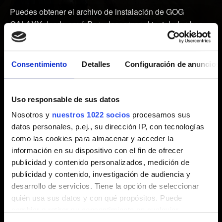
Puedes obtener el archivo de instalación de GOG
GALAXY desde
aquí
. Para descargar el instalador, haz
clic en el botón morado
DOWNLOAD GOG GALAXY 2.0
.
Una vez haya finalizado la descarga, ejecuta el programa
de instalación y sigue las instrucciones que aparecen en
Consentimiento
Detalles
Configuración de anuncios
pantalla para completar la instalación. Luego ejecuta
GOG GALAXY, inicia sesión en tu cuenta de GOG ¡y a
disfrutar!
Uso responsable de sus datos
Nosotros y
nuestros 1022 socios
procesamos sus
Ten en cuenta que para iniciar sesión en GOG GALAXY
datos personales, p.ej., su dirección IP, con tecnologías
tienes que usar las mismas credenciales que usas para
como las cookies para almacenar y acceder la
iniciar sesión en nuestra página web.
información en su dispositivo con el fin de ofrecer
publicidad y contenido personalizados, medición de
publicidad y contenido, investigación de audiencia y
desarrollo de servicios. Tiene la opción de seleccionar
¿Necesitas ayuda?
quién usa sus datos y con qué propósitos. Puede
cambiar o retirar su consentimiento en cualquier
momento desde la Declaración de cookies o clicando en