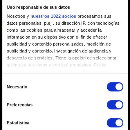
Creado hace 1 año Actualizado hace 1 año
Uso responsable de sus datos
Nosotros y
nuestros 1022 socios
procesamos sus
GWENT no estará disponible desde el 1 de abril a las
datos personales, p.ej., su dirección IP, con tecnologías
7:00 hasta el 2 de abril a las 16:00 (hora peninsular),
como las cookies para almacenar y acceder la
debido a un mantenimiento del servidor obligatorio.
información en su dispositivo con el fin de ofrecer
publicidad y contenido personalizados, medición de
publicidad y contenido, investigación de audiencia y
desarrollo de servicios. Tiene la opción de seleccionar
quién usa sus datos y con qué propósitos. Puede
cambiar o retirar su consentimiento en cualquier
momento desde la Declaración de cookies o clicando en
Selección
el Menú de consentimiento.
Necesario
de
Español
consentimiento
Si lo permite, también quisiéramos:
Preferencias
PERMANECE CONECTADO
Recopilar información sobre su ubicación
geográfica que puede tener una precisión de varios
metros
Estadística
Identificar su dispositivo analizándolo activamente