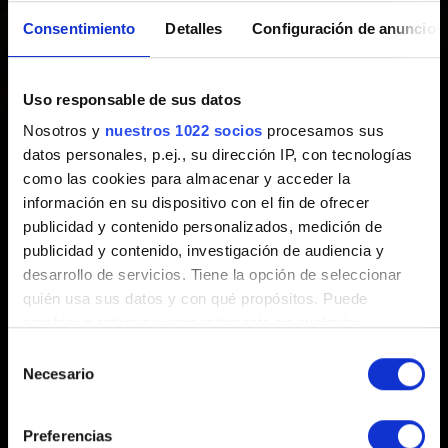
Creado hace 2 años Actualizado hace 1 año
Consentimiento
Detalles
Configuración de anuncios
GWENT: The Witcher Card Game
no es compatible con
Windows 7, 8 y 8.1 en Steam y con Windows 7 en GOG,
Uso responsable de sus datos
debido a que estas plataformas ya no son compatibles
Nosotros y
nuestros 1022 socios
procesamos sus
con estas versiones de Windows.
datos personales, p.ej., su dirección IP, con tecnologías
como las cookies para almacenar y acceder la
Eso no significa que GWENT no funcione en los
información en su dispositivo con el fin de ofrecer
sistemas operativos mencionados, sino que los
publicidad y contenido personalizados, medición de
jugadores pueden experimentar algunos problemas de
publicidad y contenido, investigación de audiencia y
compatibilidad, que no podremos solucionar.
desarrollo de servicios. Tiene la opción de seleccionar
quién usa sus datos y con qué propósitos. Puede
cambiar o retirar su consentimiento en cualquier
momento desde la Declaración de cookies o clicando en
Selección
el Menú de consentimiento.
Necesario
de
consentimiento
Si lo permite, también quisiéramos:
Preferencias
Recopilar información sobre su ubicación