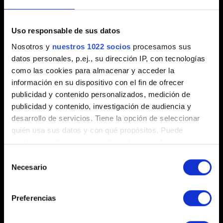
septiembre)
Uso responsable de sus datos
Creado hace 2 años Actualizado hace 2 años
Nosotros y
nuestros 1022 socios
procesamos sus
datos personales, p.ej., su dirección IP, con tecnologías
GWENT no estará disponible del 19 al 20 de septiembre
como las cookies para almacenar y acceder la
entre las 10:00 a las 16:00 (hora central europea de
información en su dispositivo con el fin de ofrecer
verano) debido a tareas de mantenimiento en el servidor.
publicidad y contenido personalizados, medición de
publicidad y contenido, investigación de audiencia y
desarrollo de servicios. Tiene la opción de seleccionar
quién usa sus datos y con qué propósitos. Puede
cambiar o retirar su consentimiento en cualquier
momento desde la Declaración de cookies o clicando en
Selección
el Menú de consentimiento.
Necesario
de
Español
consentimiento
Si lo permite, también quisiéramos:
Preferencias
Recopilar información sobre su ubicación
PERMANECE CONECTADO
geográfica que puede tener una precisión de varios