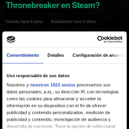
Thronebreaker en Steam?
Creado hace 6 años Actualizado hace 2 años
Sí puedes. Para hacerlo:
1. Asegúrate de que Thronebreaker esté actualizado.
Consentimiento
Detalles
Configuración de anuncios
2. Comprueba que estés en línea.
3. Inicia sesión en la cuenta de GOG.com en la que
quieres los artículos, la opción está disponible a través
Uso responsable de sus datos
del mosaico Multijugador en Thronebreaker.
Nosotros y
nuestros 1022 socios
procesamos sus
datos personales, p.ej., su dirección IP, con tecnologías
Si ya has completado tu partida de Thronebreaker antes
como las cookies para almacenar y acceder la
de hacerte con GWENT en Steam, inicia sesión en
información en su dispositivo con el fin de ofrecer
GOG.com a través del mosaico Multijugador de
publicidad y contenido personalizados, medición de
Thronebreaker y carga la partida guardada con mayor
publicidad y contenido, investigación de audiencia y
progreso.
desarrollo de servicios. Tiene la opción de seleccionar