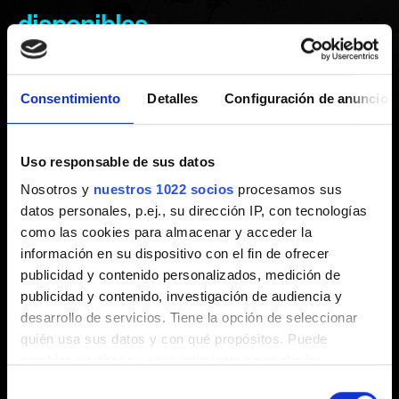
disponibles
Creado hace 5 años Actualizado hace 4 meses
Consentimiento
Detalles
Configuración de anuncios
Hay distintos tipo de partidas guardadas en Cyberpunk
2077, y cada uno tiene una cantidad máxima de espacios
asignados. Estas son las cantidades de partidas
Uso responsable de sus datos
guardadas a vuestra disposición por cada tipo:
Nosotros y
nuestros 1022 socios
procesamos sus
datos personales, p.ej., su dirección IP, con tecnologías
20 partidas de guardado automático
como las cookies para almacenar y acceder la
información en su dispositivo con el fin de ofrecer
10 partidas de guardado rápido
publicidad y contenido personalizados, medición de
20 partidas de guardado manual
publicidad y contenido, investigación de audiencia y
desarrollo de servicios. Tiene la opción de seleccionar
Los límites mencionados no incluyen los espacios para
quién usa sus datos y con qué propósitos. Puede
partidas guardadas de punto de no retorno ni de final del
cambiar o retirar su consentimiento en cualquier
juego.
momento desde la Declaración de cookies o clicando en
Selección