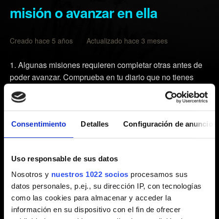
misión o avanzar en ella
Creado hace 5 años Actualizado hace 3 meses
Algunas misiones requieren completar otras antes de
poder avanzar. Comprueba en tu diario que no tienes
ninguna otra misión relacionada con la que te da
problemas.
Borra la caché de tu consola:
Consentimiento
Detalles
Configuración de anuncios
Apaga tu consola . No entres en el modo de reposo.
Espera a que las luces de tu PlayStation se apaguen
Uso responsable de sus datos
por completo y desconecta el cable de alimentación.
Nosotros y
nuestros 1022 socios
procesamos sus
Espera un mínimo de 2 minutos.
datos personales, p.ej., su dirección IP, con tecnologías
Vuelve a conectar el cable de alimentación a la consola
como las cookies para almacenar y acceder la
PlayStation y enciéndela.
información en su dispositivo con el fin de ofrecer