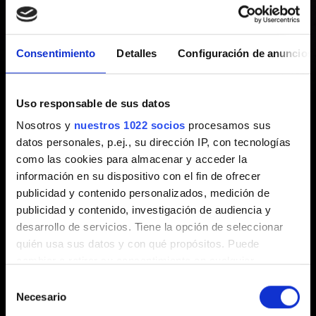
patrones de movimiento en los
ajustes del juego aparece en
Consentimiento
Detalles
Configuración de anuncios
gris
Uso responsable de sus datos
Nosotros y
nuestros 1022 socios
procesamos sus
Creado hace 1 año Actualizado hace 1 año
datos personales, p.ej., su dirección IP, con tecnologías
como las cookies para almacenar y acceder la
Para obtener una mejor experiencia de juego, la opción
información en su dispositivo con el fin de ofrecer
de patrones de movimiento solo estará disponible en los
publicidad y contenido personalizados, medición de
ajustes del juego después de completar el tutorial
publicidad y contenido, investigación de audiencia y
correspondiente en
El rescate
. Cuando Jackie te dé el
desarrollo de servicios. Tiene la opción de seleccionar
pincho del tutorial, puedes acceder a él y jugarlo en
quién usa sus datos y con qué propósitos. Puede
cualquier momento mediante los ajustes del juego.
cambiar o retirar su consentimiento en cualquier
momento desde la Declaración de cookies o clicando en
Selección
el Menú de consentimiento.
Necesario
de