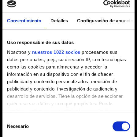
Consentimiento
Detalles
Configuración de anuncios
3. Verifica tu identidad con cualquiera de las opciones
Uso responsable de sus datos
disponibles.
Nosotros y
nuestros 1022 socios
procesamos sus
datos personales, p.ej., su dirección IP, con tecnologías
4. Haz clic en «Solicitar eliminación de cuenta» y
como las cookies para almacenar y acceder la
confirma tu acción.
información en su dispositivo con el fin de ofrecer
publicidad y contenido personalizados, medición de
publicidad y contenido, investigación de audiencia y
desarrollo de servicios. Tiene la opción de seleccionar
quién usa sus datos y con qué propósitos. Puede
cambiar o retirar su consentimiento en cualquier
momento desde la Declaración de cookies o clicando en
Selección
el Menú de consentimiento.
Necesario
de
consentimiento