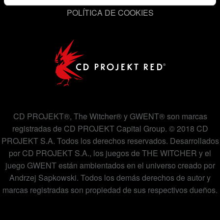
contactar contigo, por ejemplo a través de redes
POLÍTICA DE COOKIES
sociales, con algo nuestro que pueda resultarte
interesante, en ocasiones podríamos compartir partes de
nuestras cookies con nuestro socios. Eso sí, todas estas
cookies opcionales requieren tu autorización.
Encontrarás todos los detalles sobre nuestro uso de las
cookies y podrás modificar tus preferencias al respecto
en el menú «Ajustes» de más abajo.
CD PROJEKT®, The Witcher® y GWENT® son marcas
registradas de CD PROJEKT Capital Group. © 2018 CD
PROJEKT S.A. Todos los derechos reservados. Desarrollados
por CD PROJEKT S.A., los juegos de THE WITCHER y el
juego GWENT están ambientados en el universo creado por
Andrzej Sapkowski. Todos los demás derechos de autor y
marcas registradas son propiedad de sus respectivos dueños.