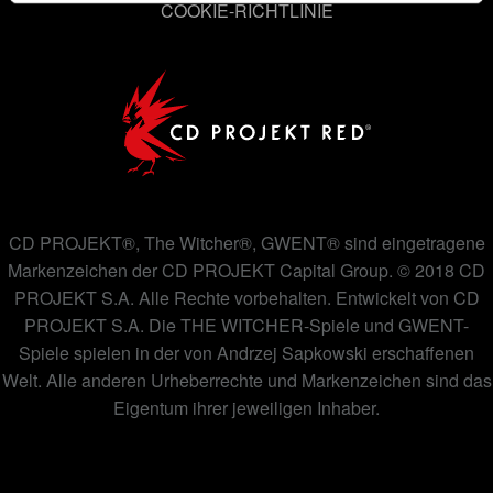
COOKIE-RICHTLINIE
gegebenenfalls auch Teile unserer Cookies an unsere
Partner weiter. Jeder dieser optionalen Cookies erfordert
allerdings deine Zustimmung.
Alle Details zu unserer Nutzung von Cookies findest du
unten im Menü „Einstellungen“, wo du, falls gewünscht,
auch alle Einstellungen rund um das Thema Cookies
ändern kannst.
CD PROJEKT®, The Witcher®, GWENT® sind eingetragene
Markenzeichen der CD PROJEKT Capital Group. © 2018 CD
PROJEKT S.A. Alle Rechte vorbehalten. Entwickelt von CD
PROJEKT S.A. Die THE WITCHER-Spiele und GWENT-
Spiele spielen in der von Andrzej Sapkowski erschaffenen
Welt. Alle anderen Urheberrechte und Markenzeichen sind das
Eigentum ihrer jeweiligen Inhaber.