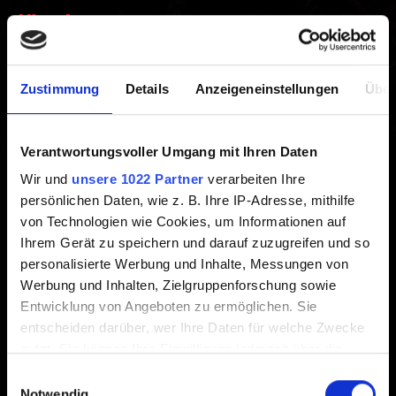
löschen
Erstellt vor 5 Jahren Aktualisiert vor 3 Jahren
Zustimmung
Details
Anzeigeneinstellungen
Über
Das Aus- und Einschalten deiner Konsole hilft oft bei der
Lösung von Performance-Problemen, Abstürzen und
Verantwortungsvoller Umgang mit Ihren Daten
Schwarzbildern. Dadurch werden weder Spiele noch
Wir und
unsere 1022 Partner
verarbeiten Ihre
Daten gelöscht.
persönlichen Daten, wie z. B. Ihre IP-Adresse, mithilfe
von Technologien wie Cookies, um Informationen auf
1. Fahre die Konsole herunter. Aktiviere nicht den
Ihrem Gerät zu speichern und darauf zuzugreifen und so
Ruhemodus.
personalisierte Werbung und Inhalte, Messungen von
2. Warte, bis alle Leuchten an deiner PlayStation
Werbung und Inhalten, Zielgruppenforschung sowie
ausgeschaltet sind und ziehe dann das Stromkabel ab.
Entwicklung von Angeboten zu ermöglichen. Sie
3. Warte mindestens 2 Minuten.
entscheiden darüber, wer Ihre Daten für welche Zwecke
4. Stecke das Stromkabel wieder in die PlayStation und
nutzt. Sie können Ihre Einwilligung jederzeit über die
schalte die Konsole ein.
Cookie-Erklärung oder durch Klicken auf das Privacy
Einwilligungsauswahl
Trigger Symbol ändern oder widerrufen
Notwendig