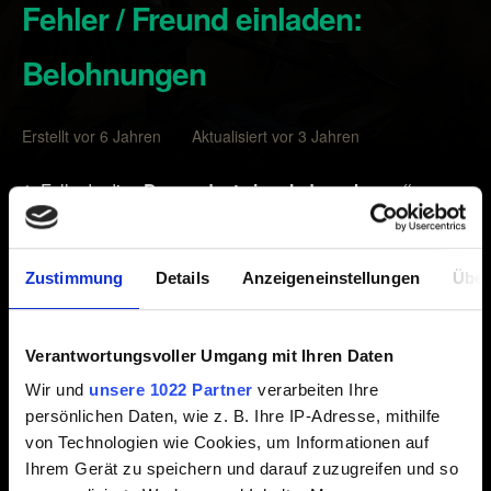
Fehler / Freund einladen:
Belohnungen
Erstellt vor 6 Jahren Aktualisiert vor 3 Jahren
1. Falls du die
„Du wurdest eingeladen, aber …“-
Fehle
rnachricht erhältst, während du versuchst, dich über
den Einladungslink „Freund einladen“ zu registrieren,
könnte es sein, dass du bereits über ein GWENT-Konto
Zustimmung
Details
Anzeigeneinstellungen
Über
verfügst. Einladungslinks können nicht für bereits
bestehende GWENT-Konten verwendet werden.
Verantwortungsvoller Umgang mit Ihren Daten
2. Um zu
überprüfen, ob ein Link zwischen dem
Wir und
unsere 1022 Partner
verarbeiten Ihre
Einladenden und dem Eingeladenen besteht
, begib
persönlichen Daten, wie z. B. Ihre IP-Adresse, mithilfe
dich bitte zum
Freunde einladen-Bereich
deines
von Technologien wie Cookies, um Informationen auf
playgwent.com-Kontos. Dort kannst du sehen, wie viele
Ihrem Gerät zu speichern und darauf zuzugreifen und so