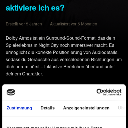
aktiviere ich es?
Erstellt vor 5 Jahren Aktualisiert vor 5 Monaten
Dolby Atmos ist ein Surround-Sound-Format, das dein
Spielerlebnis in Night City noch immersiver macht. Es
ermöglicht die korrekte Positionierung von Audiodetails,
sodass du Geräusche aus verschiedenen Richtungen um
dich herum hörst – inklusive Bereichen über und unter
deinem Charakter.
Dolby Atmos für Kopfhörer
Alle Kopfhörer funktionieren hierfür. Aber denke daran,
dass dein Dolby Atmos-Erlebnis umso besser ist, je
Zustimmung
Details
Anzeigeneinstellungen
Über
hochwertiger deine Kopfhörer sind.
Dolby Atmos für Heimkinos