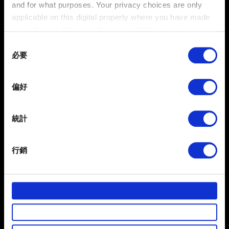
and for what purposes. Your privacy choices are only
applicable on this digital property where you have made
需要幫忙？
your choices. You can change or withdraw your consent
any time from the Cookie Declaration or by clicking on
Consent
the Privacy trigger icon.
必要
Selection
聯絡我們
If you allow, we would also like to:
偏好
Collect information about your geographical
location which can be accurate to within several
meters
統計
Identify your device by actively scanning it for
specific characteristics (fingerprinting)
行銷
Find out more about how your personal data is processed
and set your preferences in the
details section
.
繁體中文
獲得最新消息
部分是為了讓網站正常運作，而其他非強制性的選項是為
了讓我們蒐集技術上或針對網站內容的回饋，讓您的使用
體驗更加順暢。像是透過社群網站了解您的喜好，並為您