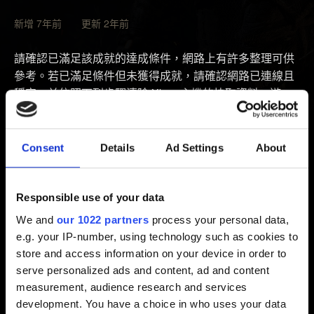
新增 7年前 更新 2年前
請確認已滿足該成就的達成條件，網路上有許多整理可供
參考。若已滿足條件但未獲得成就，請確認網路已連線且
穩定，並依照下列步驟清除 Xbox 主機的快取資料。遊
戲、資料、存檔不會因此消失。
1. 使用控制器或 Xbox 主機的
電源開關關閉 Xbox 主機電
Consent
Details
Ad Settings
About
源
2. 拔除 Xbox 主機背面的電源線
3.
至少
等待 2 分鐘
Responsible use of your data
4. Xbox 主機重新插上電源線
We and
our 1022 partners
process your personal data,
5. 啟動 Xbox 主機
e.g. your IP-number, using technology such as cookies to
store and access information on your device in order to
之後，若啟動遊戲未使玩家自動獲得成就，請再試試看滿
serve personalized ads and content, ad and content
足條件一次（玩家可能需要載入滿足條件前的存檔）。
measurement, audience research and services
development. You have a choice in who uses your data