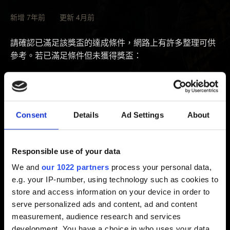
新增 7年前 更新 4月前
請確認已滿足該獎盃的達成條件，網路上有許多整理可供
參考。若已滿足條件但未獲得獎盃：
請依照下列步驟清除 PlayStation 主機的快取資料：
1. 關閉 PlayStation。不要進入待命模式。
Consent
Details
Ad Settings
About
2. PlayStation 主機上的指示燈熄滅且不再閃爍後，拔除主
機後方的電源線。
3. 等待 30 秒左右。
Responsible use of your data
4. PlayStation 主機重新接上電源線，啟動主機並確認問題
We and
our 1022 partners
process your personal data,
是否已排除。
e.g. your IP-number, using technology such as cookies to
store and access information on your device in order to
系統將因此進行硬重置。之後，若啟動遊戲未使玩家自動
serve personalized ads and content, ad and content
獲得獎盃，請再試試看滿足條件一次（玩家可能需要載入
measurement, audience research and services
滿足目標前的保存檔案）。
development. You have a choice in who uses your data