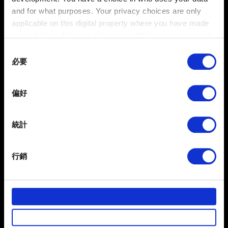
and for what purposes. Your privacy choices are only
applicable on this digital property where you have made
需要幫忙？
your choices. You can change or withdraw your consent
any time from the Cookie Declaration or by clicking on
Consent
the Privacy trigger icon.
必要
Selection
聯絡我們
If you allow, we would also like to:
偏好
Collect information about your geographical
location which can be accurate to within several
meters
統計
Identify your device by actively scanning it for
specific characteristics (fingerprinting)
行銷
Find out more about how your personal data is processed
and set your preferences in the
details section
.
繁體中文
部分是為了讓網站正常運作，而其他非強制性的選項是為
獲得最新消息
了讓我們蒐集技術上或針對網站內容的回饋，讓您的使用
體驗更加順暢。像是透過社群網站了解您的喜好，並為您