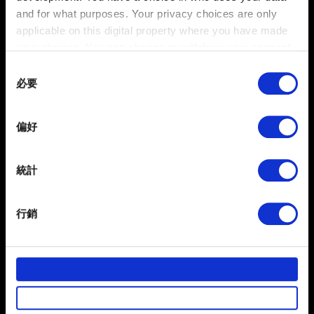
and for what purposes. Your privacy choices are only
開啟想接續遊玩的《電馭叛客 2077》平台版本，選擇
applicable on this digital property where you have made
「
我的獎勵
」。
your choices. You can change or withdraw your consent
完成與第三步同一 CD PROJEKT RED 帳戶的連動。
any time from the Cookie Declaration or by clicking on
Consent
the Privacy trigger icon.
必要
Selection
已上傳的存檔將顯示於「
讀取遊戲
」選單中。
If you allow, we would also like to:
偏好
Collect information about your geographical
location which can be accurate to within several
meters
統計
Identify your device by actively scanning it for
specific characteristics (fingerprinting)
行銷
Find out more about how your personal data is processed
and set your preferences in the
details section
.
繁體中文
獲得最新消息
部分是為了讓網站正常運作，而其他非強制性的選項是為
了讓我們蒐集技術上或針對網站內容的回饋，讓您的使用
體驗更加順暢。像是透過社群網站了解您的喜好，並為您