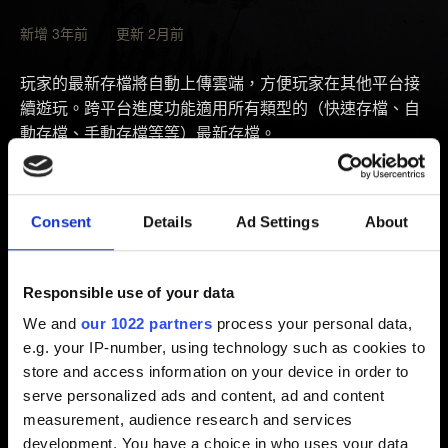
新增 3年前 更新 2月前
玩家的最新存檔將自動上傳雲端，方便玩家在其他平台接
續遊玩。跨平台進度功能適用所有類型的（快速存檔、自
動存檔、手動存檔等等）最新存檔。
確認《電馭叛客 2077》已實裝最新版本的更新檔案
（遊戲主畫面可查看遊戲版本）。
Consent
Details
Ad Settings
About
開啟「
讀取遊戲
」選單，輸入畫面左下角「跨平台進
度」的按鈕／按鍵。
Responsible use of your data
依照畫面步驟，完成遊戲與 CD PROJEKT RED 帳戶的
We and
our 1022 partners
process your personal data,
連動。
e.g. your IP-number, using technology such as cookies to
連動完成後，預設設定中，跨平台功能將自動啟用（若
store and access information on your device in order to
想關閉：
設定
→
遊戲設定
→
啟用跨平台存檔
）。
serve personalized ads and content, ad and content
建立新存檔。該存檔將自動上傳至雲端，且存檔旁將出
measurement, audience research and services
development. You have a choice in who uses your data
現雲朵圖示。