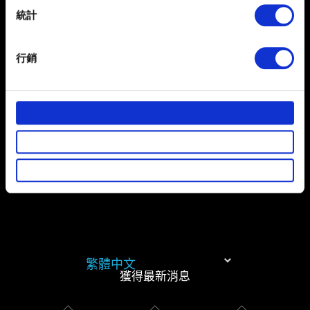
蓋至無限制的遊戲版本，該存檔無法再適用受限制的遊戲
meters
統計
版本。
Identify your device by actively scanning it for
specific characteristics (fingerprinting)
※受地區限制影響的遊戲庫存單位（SKU）：沙烏地阿拉
行銷
Find out more about how your personal data is processed
伯、阿拉伯聯合大公國、巴林、科威特、阿曼、卡達、埃
and set your preferences in the
details section
.
及、黎巴嫩、約旦、日本。
部分是為了讓網站正常運作，而其他非強制性的選項是為
了讓我們蒐集技術上或針對網站內容的回饋，讓您的使用
體驗更加順暢。像是透過社群網站了解您的喜好，並為您
推薦合適的內容，偶爾這些資訊也會提供我們的合作夥伴
參考。不過這些非強制性的 Cookies 一定會事先徵詢您的
同意。
下方的「設定」可以讓您調整偏好，並了解我們使用
Cookies 的詳細說明。
繁體中文
獲得最新消息