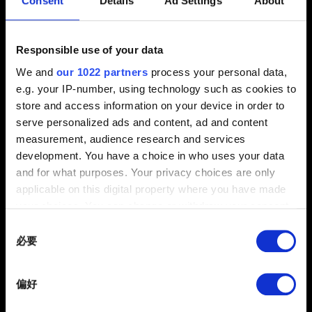
Consent
Details
Ad Settings
About
若建立存檔的遊戲版本無地區限制，則受地區限制的遊戲
版本無法載入該存檔。但是，其他無地區限制的遊戲版本
可正常載入該存檔。
Responsible use of your data
We and
our 1022 partners
process your personal data,
若建立存檔的遊戲版本受地區限制，則該存檔僅適用限制
e.g. your IP-number, using technology such as cookies to
程度相等或限制程度較低的遊戲版本。
store and access information on your device in order to
serve personalized ads and content, ad and content
measurement, audience research and services
可以載入遊戲地區版本不同的存檔嗎？
development. You have a choice in who uses your data
若建立存檔的遊戲版本無地區限制，則不同地區版本的遊
and for what purposes. Your privacy choices are only
戲可載入該存檔。
applicable on this digital property where you have made
your choices. You can change or withdraw your consent
若建立存檔的遊戲版本受地區限制，則該存檔僅適用同地
any time from the Cookie Declaration or by clicking on
Consent
區的遊戲版本。
the Privacy trigger icon.
必要
Selection
受地區限制和無地區限制的遊戲版本可相互重複載入存檔
If you allow, we would also like to:
嗎
？
偏好
Collect information about your geographical
若建立存檔的遊戲版本受地區限制，且該存檔被轉移、覆
location which can be accurate to within several