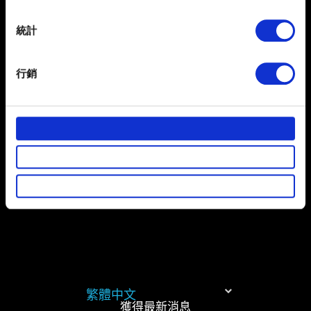
夾。
location which can be accurate to within several
meters
發生遊玩相關問題（例如：任務推進問題）：
統計
Identify your device by actively scanning it for
將第一步的存檔複製到新建立的《電馭叛客 2077》資料
specific characteristics (fingerprinting)
行銷
夾。
Find out more about how your personal data is processed
啟動遊戲，確認問題是否已解決。
and set your preferences in the
details section
.
決定是否重新開啟雲端存檔功能。
部分是為了讓網站正常運作，而其他非強制性的選項是為
了讓我們蒐集技術上或針對網站內容的回饋，讓您的使用
體驗更加順暢。像是透過社群網站了解您的喜好，並為您
推薦合適的內容，偶爾這些資訊也會提供我們的合作夥伴
參考。不過這些非強制性的 Cookies 一定會事先徵詢您的
同意。
下方的「設定」可以讓您調整偏好，並了解我們使用
Cookies 的詳細說明。
繁體中文
獲得最新消息