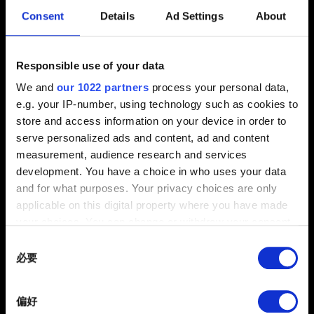
%userprofile%\AppData\Local\
Consent
Details
Ad Settings
About
若檔案總管中未發現資料夾，請選擇：
Windows 10：「檢視」→「隱藏的項目」
Responsible use of your data
Windows 11：「檢視」→「顯示」→「隱藏的項目」
We and
our 1022 partners
process your personal data,
e.g. your IP-number, using technology such as cookies to
重新啟動電腦。
store and access information on your device in order to
重新安裝《電馭叛客 2077》（以 SSD 安裝）。
請勿安
serve personalized ads and content, ad and content
裝遊戲修改模組！
measurement, audience research and services
development. You have a choice in who uses your data
若遊戲與作業系統的安裝分區相同，請確認遊戲不受
and for what purposes. Your privacy choices are only
Windows 權限設定阻擋。安裝位置應為磁碟根而非一般資料
applicable on this digital property where you have made
夾。安裝後的位置範例：
your choices. You can change or withdraw your consent
C:\Steam\steamapps\common\Cyberpunk 2077。
any time from the Cookie Declaration or by clicking on
Consent
發生技術問題（遊戲故障、無法啟動等等）：
the Privacy trigger icon.
必要
Selection
啟動遊戲，確認問題是否已解決。
If you allow, we would also like to:
偏好
將第一步的存檔複製到新建立的《電馭叛客 2077》資料
Collect information about your geographical