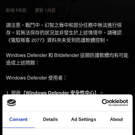
新增 5年前 更新 1月前
請注意，戰鬥中、幻智之舞中和部分任務中無法進行保
存。若無法保存的狀況並非發生於上述情境中，請確認
《電馭叛客 2077》資料夾未受到防護軟體控制。
Windows Defender 和 Bitdefender 這類防護軟體均有可能
造成上述問題：
Windows Defender 使用者：
開啟【
Windows Defender 安全性中心
】。
選擇【
病毒與威脅防護
】。
選擇【
病毒與威脅防護
】設定選項。
Consent
Details
Ad Settings
About
【
受管理的資料夾存取
】中，點選【
透過受管理的資料
夾存取來允許 app
】。