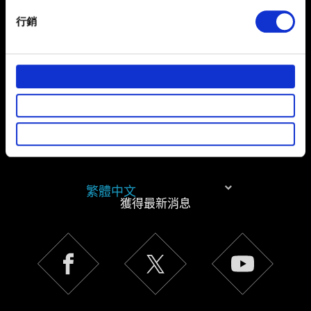
specific characteristics (fingerprinting)
行銷
聯絡我們
Find out more about how your personal data is processed
and set your preferences in the
details section
.
部分是為了讓網站正常運作，而其他非強制性的選項是為
了讓我們蒐集技術上或針對網站內容的回饋，讓您的使用
體驗更加順暢。像是透過社群網站了解您的喜好，並為您
推薦合適的內容，偶爾這些資訊也會提供我們的合作夥伴
參考。不過這些非強制性的 Cookies 一定會事先徵詢您的
同意。
繁體中文
下方的「設定」可以讓您調整偏好，並了解我們使用
獲得最新消息
Cookies 的詳細說明。