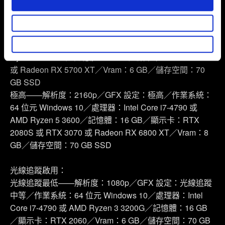
部分是為了讓網站正常運作，而其他非強制性的選項是為
6GB 或 GTX 1660 Super 或 Radeon RX 590／Vram：6
了讓我們蒐集技術上或針對網站內容的回饋，讓您的使用
GB／儲存空間：70 GB SSD
體驗更加順暢。像是透過社群網站了解您的喜好，並為您
高——解析度：1440p／GFX 設定：極高／作業系統：64
推薦合適的內容，偶爾這些資訊也會提供我們的合作夥伴
位元 Windows 10／處理器：Intel Core i7-4790 或 AMD
參考。不過這些非強制性的 Cookies 一定會事先徵詢您的
Ryzen 3 3200G／記憶體：12 GB／顯示卡：RTX 2060
同意。
或 Radeon RX 5700 XT／Vram：6 GB／儲存空間：70
GB SSD
下方的「設定」可以讓您調整偏好，並了解我們使用
極高——解析度：2160p／GFX 設定：極高／作業系統：
Cookies 的詳細說明。
64 位元 Windows 10／處理器：Intel Core i7-4790 或
AMD Ryzen 5 3600／記憶體：16 GB／顯示卡：RTX
2080S 或 RTX 3070 或 Radeon RX 6800 XT／Vram：8
GB／儲存空間：70 GB SSD
光線追蹤啟用：
光線追蹤最低——解析度：1080p／GFX 設定：光線追蹤
中等／作業系統：64 位元 Windows 10／處理器：Intel
Core i7-4790 或 AMD Ryzen 3 3200G／記憶體：16 GB
／顯示卡：RTX 2060／Vram：6 GB／儲存空間：70 GB