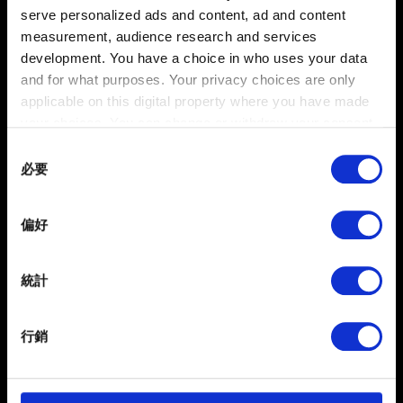
serve personalized ads and content, ad and content
measurement, audience research and services
development. You have a choice in who uses your data
and for what purposes. Your privacy choices are only
applicable on this digital property where you have made
your choices. You can change or withdraw your consent
Alt Text:
any time from the Cookie Declaration or by clicking on
Consent
《電馭叛客 2077》實裝更新檔 1.63 版的遊玩系統需求
the Privacy trigger icon.
必要
Selection
（光線追蹤啟用／關閉）
If you allow, we would also like to:
光線追蹤關閉：
偏好
最低——解析度：1080p／GFX 設定：低／作業系統：64
Collect information about your geographical
位元 Windows 10／處理器：Intel Core i5-3570K 或 AMD
location which can be accurate to within several
FX-8310／記憶體：8 GB／顯示卡：GTX 970 或 Radeon
meters
統計
Identify your device by actively scanning it for
RX 470／Vram：3 GB／儲存空間：70 GB HDD（建議使
specific characteristics (fingerprinting)
用 SSD）
行銷
建議——解析度：1080p／GFX 設定：高／作業系統：64
Find out more about how your personal data is processed
and set your preferences in the
details section
.
位元 Windows 10／處理器：Intel Core i7-4790 或 AMD
Ryzen 3 3200G／記憶體：12 GB／顯示卡：GTX 1060