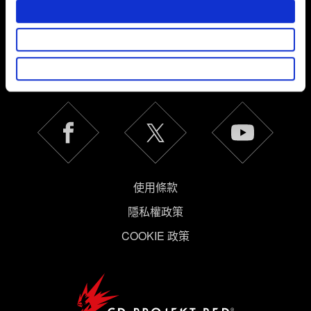
部分是為了讓網站正常運作，而其他非強制性的選項是為
了讓我們蒐集技術上或針對網站內容的回饋，讓您的使用
體驗更加順暢。像是透過社群網站了解您的喜好，並為您
繁體中文
推薦合適的內容，偶爾這些資訊也會提供我們的合作夥伴
獲得最新消息
參考。不過這些非強制性的 Cookies 一定會事先徵詢您的
同意。
下方的「設定」可以讓您調整偏好，並了解我們使用
Cookies 的詳細說明。
使用條款
隱私權政策
COOKIE 政策