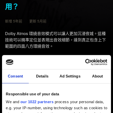
用？
新增 5年前 更新 5月前
Dolby Atmos 環繞音效模式可以讓人更加沉浸夜城。這種
技術可以精準定位並表現出音效細節，達到真正包含上下
範圍的四面八方環繞音效。
Dolby Atmos for Headphones（耳機杜比全景聲）
適用任何耳機。但請注意，耳機品質越好，Dolby Atmos
的效果也會提升。
Consent
Details
Ad Settings
About
Dolby Atmos for Home Theater（家庭劇院杜比全景
聲）
Responsible use of your data
請確定音訊／視訊接收器支援 Dolby Atmos。
We and
our 1022 partners
process your personal data,
e.g. your IP-number, using technology such as cookies to
《電馭叛客 2077》如何啟用 Dolby Atmos？