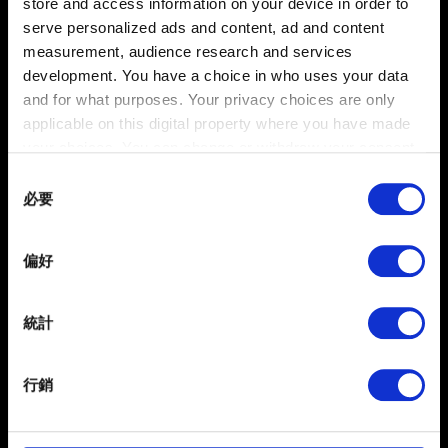
store and access information on your device in order to
serve personalized ads and content, ad and content
至 Microsoft Store 下載 Dolby Access 應用程式。
measurement, audience research and services
開啟應用程式。使用耳機的玩家可付費使用（購買一次
development. You have a choice in who uses your data
即可）或選擇免費試用；使用家庭劇院的玩家請直接點選
and for what purposes. Your privacy choices are only
「
Setup
」按鈕依照指示完成設定並免費使用。
applicable on this digital property where you have made
your choices. You can change or withdraw your consent
接著，選擇
Settings
→
System
→
Sound
→
Output
any time from the Cookie Declaration or by clicking on
→
Device properties
→
Spatial sound
→ 選擇
Dolby
Consent
the Privacy trigger icon.
必要
Atmos for Headphones（耳機杜比全景聲）
或
Dolby
Selection
Atmos for Home Theater（家庭劇院杜比全景聲）
。
If you allow, we would also like to:
偏好
啟動遊戲，依照所選模式選擇音訊設置（
設定
→
音訊
Collect information about your geographical
→
預設
）
location which can be accurate to within several
meters
統計
Identify your device by actively scanning it for
specific characteristics (fingerprinting)
行銷
Find out more about how your personal data is processed
and set your preferences in the
details section
.