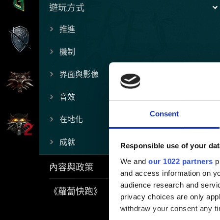
遊玩方式
推進
機制
界面與影像
音效
Consent
在地化
成就
Responsible use of your dat
We and
our 1022 partners
pr
內容與政策
and access information on yo
audience research and servi
《蘿蔔快跑》
privacy choices are only app
withdraw your consent any tim