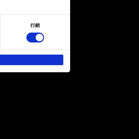
several meters
行銷
ails section
.
回饋，讓您的使用體驗更加順
作夥伴參考。不過這些非強制