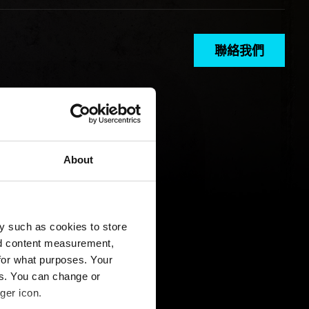
聯絡我們
About
y such as cookies to store
nd content measurement,
for what purposes. Your
es. You can change or
ger icon.