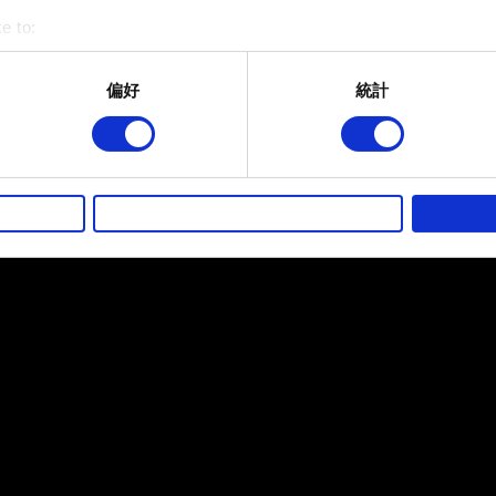
e to:
bout your geographical location which can be accurate to within 
 actively scanning it for specific characteristics (fingerprinting)
偏好
統計
 personal data is processed and set your preferences in the
det
而其他非強制性的選項是為了讓我們蒐集技術上或針對網站內容的
的喜好，並為您推薦合適的內容，偶爾這些資訊也會提供我們的合
徵詢您的同意。
好，並了解我們使用 Cookies 的詳細說明。