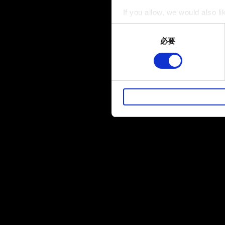
If you allow, we would also lik
Collect information a
Consent
Identify your device by
必要
Selection
Find out more about how your
部分是為了讓網站正常運作，
暢。像是透過社群網站了解您
性的 Cookies 一定會事先
下方的「設定」可以讓您調整偏